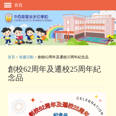
首頁
主頁
校慶活動
管理與組織
學與教
校風及學生支援
首頁
>
校慶活動
>
創校62周年及遷校25周年紀念品
學生表現
創校62周年及遷校25周年紀
相片及影片
念品
升中資訊
入學申請
家長教師會
校友會