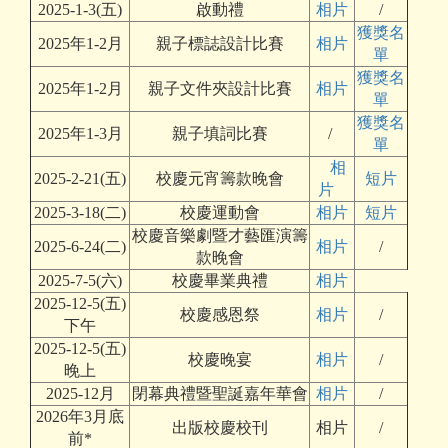
2025-1-3(五)
啟動禮
相片
/
獲獎名
2025年1-2月
親子標誌設計比賽
相片
單
獲獎名
2025年1-2月
親子文件夾設計比賽
相片
單
獲獎名
2025年1-3月
親子填詞比賽
/
單
相
2025-2-21(五)
校慶元宵籌款晚會
短片
片
2025-3-18(二)
校慶運動會
相片
短片
校慶音樂劇暨才藝匯演籌
2025-6-24(二)
相片
/
款晚會
2025-7-5(六)
校慶畢業典禮
相片
2025-12-5(五)
校慶感恩祭
相片
/
下午
2025-12-5(五)
校慶晚宴
相片
/
晚上
2025-12月
閉幕典禮暨聖誕嘉年華會
相片
/
2026年3月底
出版校慶校刊
相片
/
前*