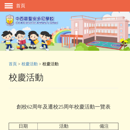
首頁
主頁
校慶活動
管理與組織
學與教
校風及學生支援
首頁
>
校慶活動
>
校慶活動
學生表現
校慶活動
相片及影片
升中資訊
入學申請
創校62周年及遷校25周年校慶活動一覽表
家長教師會
日期
活動
備注
校友會