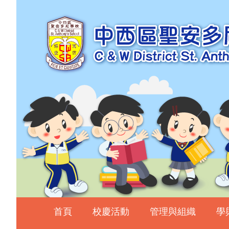
主頁
校慶活動
管理與組織
學與教
校風及學生支援
學生表現
相片及影片
升中資訊
入學申請
家長教師會
首頁
校慶活動
管理與組織
學
校友會