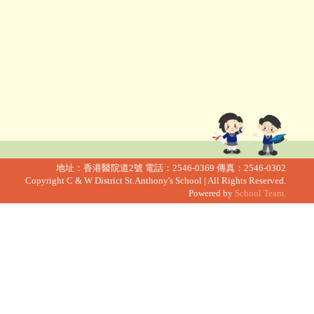
地址：香港醫院道2號
電話：2546-0369
傳真：2546-0302
Copyright C & W District St.Anthony's School | All Rights Reserved.
Powered by
School Team.