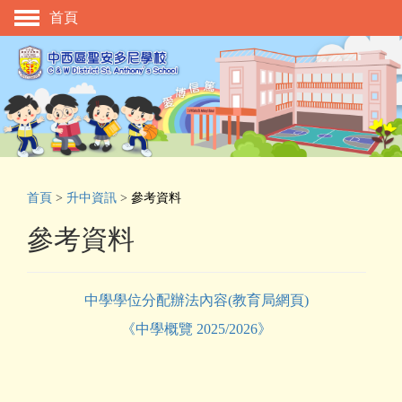
首頁
主頁
校慶活動
管理與組織
學與教
校風及學生支援
首頁
>
升中資訊
>
參考資料
學生表現
參考資料
相片及影片
升中資訊
中學學位分配辦法內容(教育局網頁)
入學申請
《中學概覽 2025/2026》
家長教師會
校友會