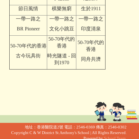
節日風情
棋樂無窮
生於1911
一帶一路之
一帶一路之
一帶一路之
BR Pioneer
文化小跳豆
印度清泉
50-70年代的
50-70年代的
50-70年代的香港
香港
香港
古今玩具街
時光隧道 - 回
同舟共濟
到1970
地址：香港醫院道2號
電話：2546-0369
傳真：2546-0302
Copyright C & W District St.Anthony's School | All Rights Reserved.
Powered by
School Team.