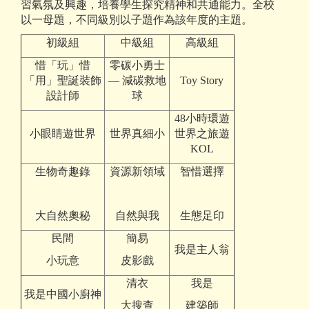
習氣氛及興趣，培養學生探究精神和共通能力。全校
以一母題，不同級別以子題作為該年度的主題。
初級組
中級組
高級組
惜「玩」惜
零碳小勇士
「用」聖誕裝飾
— 減碳救地
Toy Story
設計師
球
48小時環遊
小眼睛遊世界
世界真細小
世界之旅遊
KOL
生物奇趣錄
資源新領域
智惜選擇
大自然奧秘
自然與我
生態足印
民間
簡易
我是主人翁
小玩意
皮影戲
清衣
我是
我是中國小廚神
大搜查
建築師