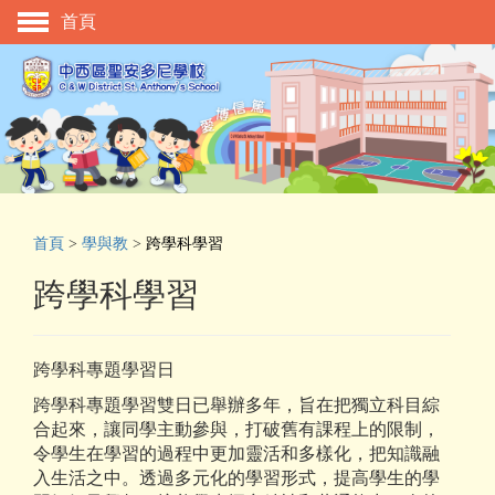
首頁
主頁
校慶活動
管理與組織
學與教
校風及學生支援
首頁
>
學與教
>
跨學科學習
學生表現
跨學科學習
相片及影片
升中資訊
跨學科專題學習日
入學申請
跨學科專題學習雙日已舉辦多年，旨在把獨立科目綜
合起來，讓同學主動參與，打破舊有課程上的限制，
家長教師會
令學生在學習的過程中更加靈活和多樣化，把知識融
入生活之中。透過多元化的學習形式，提高學生的學
校友會