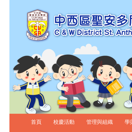
主頁
校慶活動
管理與組織
學與教
校風及學生支援
學生表現
相片及影片
升中資訊
入學申請
家長教師會
首頁
校慶活動
管理與組織
學
校友會