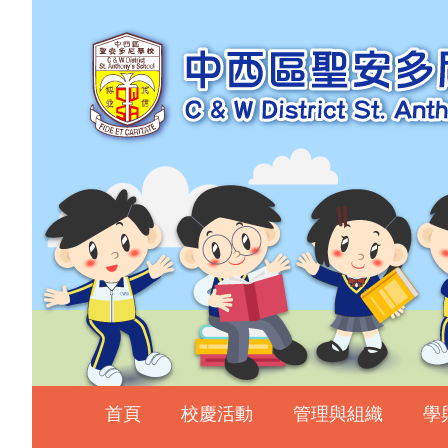
主頁
校慶活動
管理與組織
學與教
校風及學生支援
學生表現
相片及影片
升中資訊
入學申請
家長教師會
首頁
校慶活動
管理與組織
學
校友會