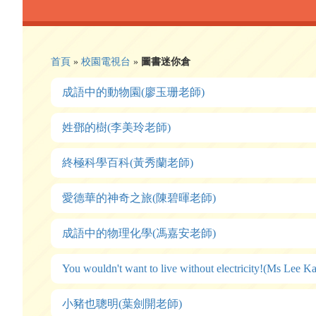
首頁
»
校園電視台
»
圖書迷你倉
成語中的動物園(廖玉珊老師)
姓鄧的樹(李美玲老師)
終極科學百科(黃秀蘭老師)
愛德華的神奇之旅(陳碧暉老師)
成語中的物理化學(馮嘉安老師)
You wouldn't want to live without electricity!(Ms Lee K
小豬也聰明(葉劍開老師)