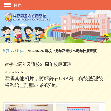
首頁
主頁
校慶活動
管理與組織
學與教
校風及學生支援
首頁
»
相片集
»
2025-06-24 建校62周年及遷校25周年校慶匯演
學生表現
建校62周年及遷校25周年校慶匯演
相片及影片
2025-07-16
匯演其他相片，將輯錄在USB內，稍後整理後
升中資訊
將派給已訂購usb的家長。
入學申請
家長教師會
校友會