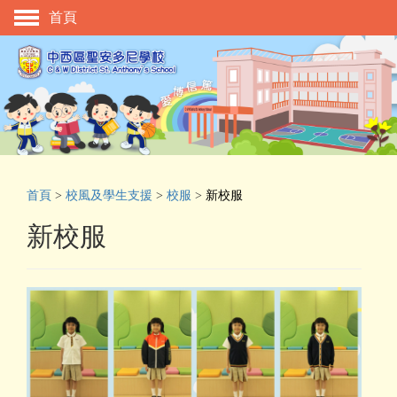
首頁
主頁
校慶活動
管理與組織
學與教
校風及學生支援
首頁
>
校風及學生支援
>
校服
>
新校服
學生表現
新校服
相片及影片
升中資訊
入學申請
家長教師會
校友會