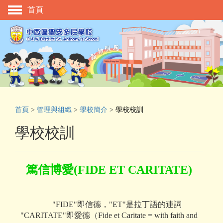
首頁
主頁
校慶活動
管理與組織
學與教
校風及學生支援
首頁
>
管理與組織
>
學校簡介
>
學校校訓
學生表現
學校校訓
相片及影片
升中資訊
篤信博愛(FIDE ET CARITATE)
入學申請
家長教師會
"FIDE"即信德，"ET"是拉丁語的連詞
"CARITATE"即愛德（Fide et Caritate = with faith and
校友會