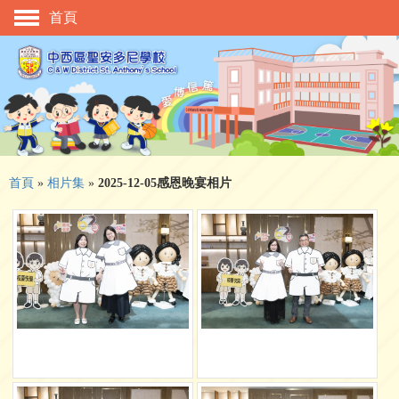
首頁
主頁
校慶活動
管理與組織
學與教
校風及學生支援
首頁
»
相片集
»
2025-12-05感恩晚宴相片
學生表現
相片及影片
升中資訊
入學申請
家長教師會
校友會