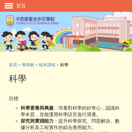
首頁
主頁
校慶活動
管理與組織
學與教
校風及學生支援
首頁
>
學與教
>
校本課程
>
科學
學生表現
科學
相片及影片
升中資訊
目標
入學申請
科學素養與興趣
：培養對科學的好奇心，認識科
學本質，並能運用科學語言進行溝通。
家長教師會
探究與實踐能力
：提升科學探究、問題解決、數
據分析及工程實作的綜合應用能力。
校友會