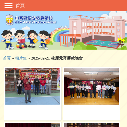
首頁
主頁
校慶活動
管理與組織
學與教
校風及學生支援
首頁
»
相片集
»
2025-02-21 校慶元宵籌款晚會
學生表現
相片及影片
升中資訊
入學申請
家長教師會
校友會