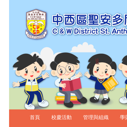
主頁
校慶活動
管理與組織
學與教
校風及學生支援
學生表現
相片及影片
升中資訊
入學申請
家長教師會
首頁
校慶活動
管理與組織
學
校友會