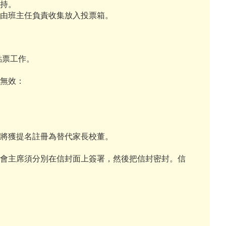
保持。
，由班主任負責收集放入投票箱。
點票工作。
無效：
，將獲提名註冊為替代家長校董。
會主席須分別在信封面上簽署，然後把信封密封。信