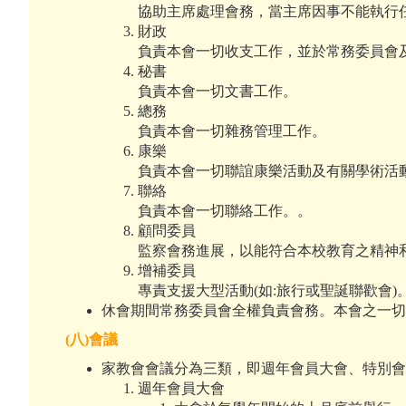
協助主席處理會務，當主席因事不能執行
財政
負責本會一切收支工作，並於常務委員會
秘書
負責本會一切文書工作。
總務
負責本會一切雜務管理工作。
康樂
負責本會一切聯誼康樂活動及有關學術活
聯絡
負責本會一切聯絡工作。。
顧問委員
監察會務進展，以能符合本校教育之精神
增補委員
專責支援大型活動(如:旅行或聖誕聯歡會)
休會期間常務委員會全權負責會務。本會之一
(
八
)
會議
家教會會議分為三類，即週年會員大會、特別
週年會員大會