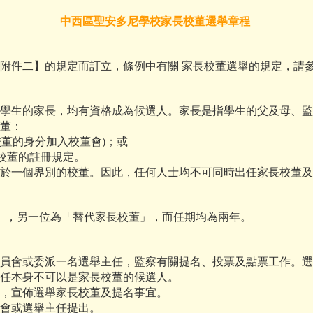
中西區聖安多尼學校家長校董選舉章程
【附件二】的規定而訂立，條例中有關 家長校董選舉的規定，請
 現有學生的家長，均有資格成為候選人。家長是指學生的父及母
董：
員校董的身分加入校董會)；或
關校董的註冊規定。
多於一個界別的校董。因此，任何人士均不可同時出任家長校董
，另一位為「替代家長校董」，而任期均為兩年。
選舉委員會或委派一名選舉主任，監察有關提名、投票及點票工作
主任本身不可以是家長校董的候選人。
告，宣佈選舉家長校董及提名事宜。
員會或選舉主任提出。