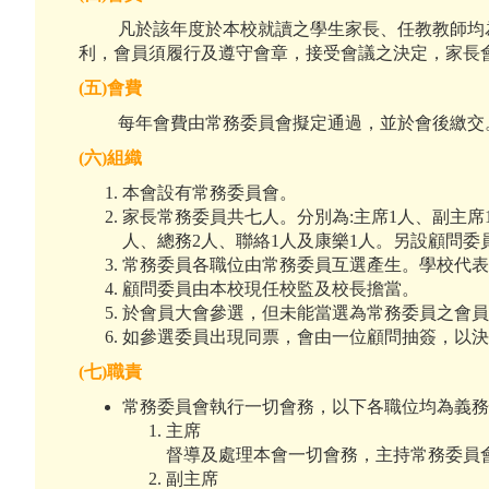
凡於該年度於本校就讀之學生家長、任教教師均為
利，會員須履行及遵守會章，接受會議之決定，家長
(
五
)
會費
每年會費由常務委員會擬定通過，並於會後繳交。
(
六
)
組織
本會設有常務委員會。
家長常務委員共七人。分別為:主席1人、副主席
人、總務2人、聯絡1人及康樂1人。另設顧問委
常務委員各職位由常務委員互選產生。學校代表
顧問委員由本校現任校監及校長擔當。
於會員大會參選，但未能當選為常務委員之會
如參選委員出現同票，會由一位顧問抽簽，以
(
七
)
職責
常務委員會執行一切會務，以下各職位均為義
主席
督導及處理本會一切會務，主持常務委員
副主席