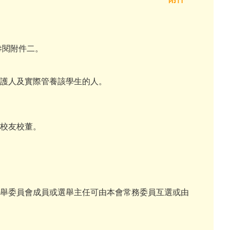
參閱附件二。
、監護人及實際管養該學生的人。
及校友校董。
。選舉委員會成員或選舉主任可由本會常務委員互選或由