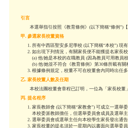
引言
本選舉指引按照《教育條例》(以下簡稱“條例”)
甲
.
參選家長校董資格
所有中西區聖安多尼學校 (以下簡稱“本校”)
如出現下列情況，有關家長便不能獲提名家長校
(a) 他/她是本校的在職教員 (因為教員可用教
(b) 他/她並不符合《教育條例》第30條所載有
根據條例規定，校董不可在校董會內同時出任
乙
.
家長校董人數及任期
本校法團校董會章程已訂明，一位為「家長校董」
丙
.
提名程序
家長教師會 (以下簡稱“家教會”) 可成立一
本校委派教師擔任，但選舉委員會成員及選舉
選舉委員會或選舉主任向本校學生家長發出通
家長校董的提名須於一星期內以書面向選舉委