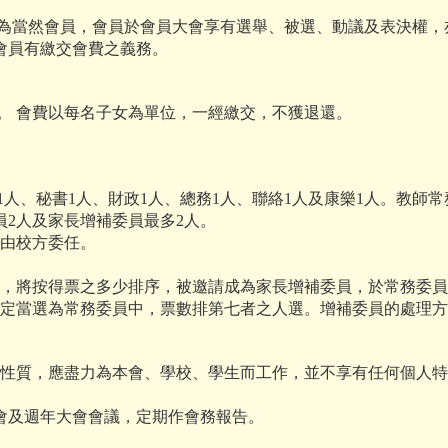
當然會員，會員於會員大會享有選舉、被選、動議及表決權，
會員有繳交會費之義務。
 會費以每名子女為單位，一經繳交，不獲退還。
1人、秘書1人、財政1人、總務1人、聯絡1人及康樂1人。教師常
員2人及家長增補委員最多2人。
由校方委任。
員，將按得票之多少排序，被邀請成為家長增補委員，於常務委
決定當選為常務委員中，票數排第七者之人選。增補委員的處理
務性質，應盡力為本會、學校、學生而工作，並不享有任何個人
會及週年大會會議，定期作會務報告。