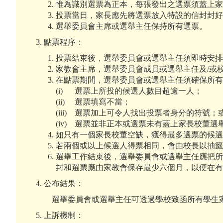
惟為識別選票為正本，每張發出之選票須蓋上
投票當日，家長應先將選票放入特設的信封封
選舉委員會主席或選舉主任保持所有選票。
3. 點票程序：
投票結束後，選舉委員會或選舉主任須即時安排
家教會主席，選舉委員會成員或選舉主任及/或
在點票期間，選舉委員會或選舉主任須確保所有
(i) 選票上所投的候選人數目超逾一人；
(ii) 選票填寫不當；
(iii) 選票加上可令人找出投票者身分的符號；
(iv) 選票並非正本或選票未有蓋上家長校董
如只有一個家長校董空缺，獲得最多選票的候
若兩個或以上候選人得票相同，會由校長以抽
選舉工作結束後，選舉委員會或選舉主任應把所
封和選票應由家教會保存最少六個月，以便在
4. 公布結果：
選舉委員會或選舉主任可透過學校致函所有學生家
5. 上訴機制：