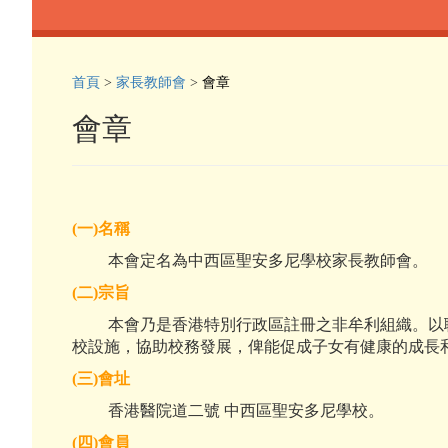
首頁
>
家長教師會
>
會章
會章
(
一
)
名稱
本會定名為中西區聖安多尼學校家長教師會。
(
二
)
宗旨
本會乃是香港特別行政區註冊之非牟利組織。以聯
校設施，協助校務發展，俾能促成子女有健康的成長
(
三
)
會址
香港醫院道二號 中西區聖安多尼學校。
(
四
)
會員