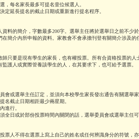
參選，每名家長最多可提名壹位候選人。
可決定延長提名的截止日期或重新進行提名程序。
料的簡介，字數最多200字。選舉主任將於選舉日之前不少於
們在簡介內所申報的資料。家教會不會承擔刊登有關簡介涉及的
師只要是現有學生的家長，也有權投票。所有合資格投票的人士
有監護人或實際管養該學生的人，在其要求下，也可給予選票。
委員會或選舉主任訂定，並須向本校學生家長發出通告有關選舉
與提名截止日期相距最少兩星期。
間內進行。
舍須全日或於部份投票時間內關閉的話，選舉委員會或選舉主任
即投票人不得在選票上寫上自己的姓名或任何辨識身分的符號，