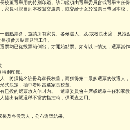
家長校董選舉用的特別印鑑。該印鑑須由選舉委員會或選舉主任
好，家長可親自到本校遞交選票，或交給子女於投票日帶回本校
一個點票會，邀請所有家長、各候選人、及/或校長出席，見證
校長須參與點票見證工作。
選票均已從投票箱倒出，才開始點票。如有以下情況，選票當作
或
選舉特別印鑑。
選人，將獲提名註冊為家長校董，而獲得第二最多選票的候選人
籤形式決定，抽中者即當選家長校董。
有已投的選票放入信封內。 選舉委員會主席或選舉主任和家教
有人提出有關選舉不當的指控時，供調查之用。
長及各候選人，公布選舉結果。