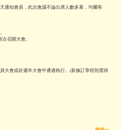
七天通知會員，此次會議不論出席人數多寡，均屬有
程。
項再次召開大會。
員大會或於週年大會中通過執行。(新修訂章程則需得
附件一