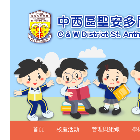
主頁
校慶活動
管理與組織
學與教
校風及學生支援
學生表現
相片及影片
升中資訊
入學申請
家長教師會
首頁
校慶活動
管理與組織
學
校友會