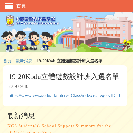
首頁
主頁
校慶活動
管理與組織
學與教
校風及學生支援
首頁
»
最新消息
»
19-20Kodu立體遊戲設計班入選名單
學生表現
19-20Kodu立體遊戲設計班入選名單
相片及影片
2019-09-10
https://www.cwsa.edu.hk/interestClass/index?categoryID=1
升中資訊
入學申請
最新消息
家長教師會
NCS Student(s) School Support Summary for the
校友會
2024/25 School Year