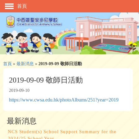
首頁
主頁
校慶活動
管理與組織
學與教
校風及學生支援
首頁
»
最新消息
»
2019-09-09 敬師日活動
學生表現
2019-09-09 敬師日活動
相片及影片
2019-09-10
https://www.cwsa.edu.hk/photoAlbums/251?year=2019
升中資訊
入學申請
最新消息
家長教師會
NCS Student(s) School Support Summary for the
校友會
2024/25 School Year