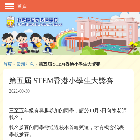
首頁
主頁
校慶活動
管理與組織
學與教
校風及學生支援
首頁
»
最新消息
»
第五屆 STEM香港小學生大獎賽
學生表現
第五屆 STEM香港小學生大獎賽
相片及影片
2022-09-30
升中資訊
三至五年級有興趣參加的同學，請於10月3日向陳老師
入學申請
報名，
家長教師會
報名參賽的同學需通過校本首輪甄選，才有機會代表
學校參賽。
校友會