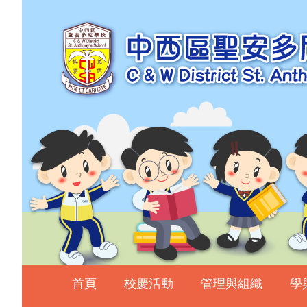
主頁
校慶活動
管理與組織
學與教
校風及學生支援
學生表現
相片及影片
升中資訊
入學申請
家長教師會
首頁
校慶活動
管理與組織
學
校友會