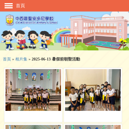
首頁
主頁
校慶活動
管理與組織
學與教
校風及學生支援
首頁
»
相片集
»
2025-06-13 暑假前朝聖活動
學生表現
相片及影片
升中資訊
入學申請
家長教師會
校友會