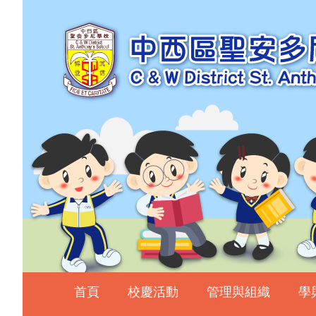
主頁
校慶活動
管理與組織
學與教
校風及學生支援
學生表現
相片及影片
升中資訊
入學申請
家長教師會
首頁
校慶活動
管理與組織
學
校友會