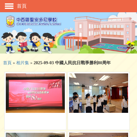
首頁
主頁
校慶活動
管理與組織
學與教
校風及學生支援
首頁
»
相片集
»
2025-09-03 中國人民抗日戰爭勝利80周年
學生表現
相片及影片
升中資訊
入學申請
家長教師會
校友會