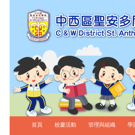
主頁
校慶活動
管理與組織
學與教
校風及學生支援
學生表現
相片及影片
升中資訊
入學申請
家長教師會
首頁
校慶活動
管理與組織
學
校友會