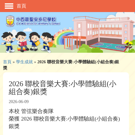
首頁
主頁
校慶活動
管理與組織
學與教
校風及學生支援
首頁
»
學生成就
»
2026 聯校音樂大賽:小學體驗組(小組合奏)銀
獎
學生表現
2026 聯校音樂大賽:小學體驗組(小
相片及影片
組合奏)銀獎
升中資訊
2026-06-09
入學申請
本校 管弦樂合奏隊
榮獲 2026 聯校音樂大賽:小學體驗組(小組合奏)
家長教師會
銀獎
校友會