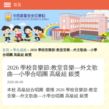
首頁
主頁
校慶活動
管理與組織
學與教
校風及學生支援
首頁
»
學生成就
»
2026 學校音樂節:教堂音樂—外文歌曲—小學
合唱團 高級組 銀獎
學生表現
2026 學校音樂節:教堂音樂—外文歌
相片及影片
曲—小學合唱團 高級組 銀獎
升中資訊
2026-06-09
入學申請
本校 高級組合唱團 榮獲 2026 學校音樂節:教堂
音樂—外文歌曲—小學合唱團 高級組 銀獎
家長教師會
校友會