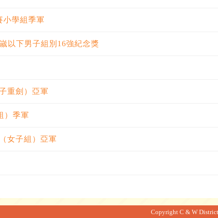
賽小學組季軍
嵗以下男子組別16強紀念獎
子重劍）亞軍
子組）季軍
（女子組）亞軍
Copyright C & W District