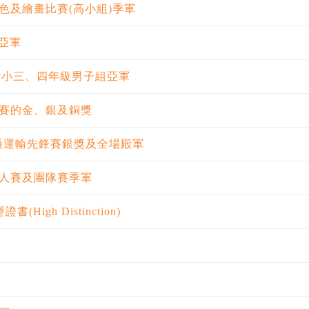
色及繪畫比賽(高小組)季軍
亞軍
誦小三、四年級男子組亞軍
賽的金、銀及銅獎
通運輸先鋒賽銀獎及全場殿軍
人賽及團隊賽季軍
(High Distinction)