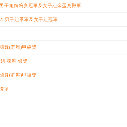
男子組銅碗賽冠軍及女子組金盃賽殿軍
25男子組季軍及女子組冠軍
國舞(群舞)甲級獎
A組 獨舞 銀獎
國舞(群舞)甲級獎
獎項