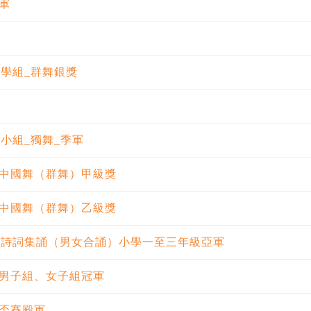
軍
小學組_群舞銀獎
初小組_獨舞_季軍
中國舞（群舞）甲級獎
中國舞（群舞）乙級獎
英語詩詞集誦（男女合誦）小學一至三年級亞軍
男子組、女子組冠軍
盃賽殿軍