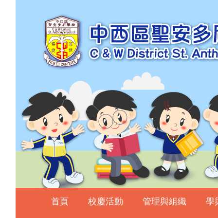
主頁
校慶活動
管理與組織
學與教
校風及學生支援
學生表現
相片及影片
升中資訊
入學申請
家長教師會
首頁
校慶活動
管理與組織
學
校友會