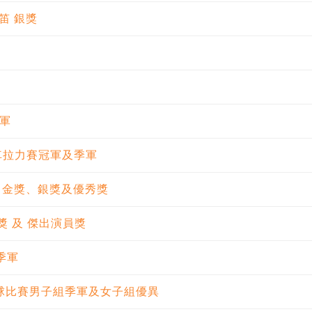
笛 銀獎
冠軍
es 機械車拉力賽冠軍及季軍
 金獎、銀獎及優秀獎
作獎 及 傑出演員獎
亞季軍
際籃球比賽男子組季軍及女子組優異