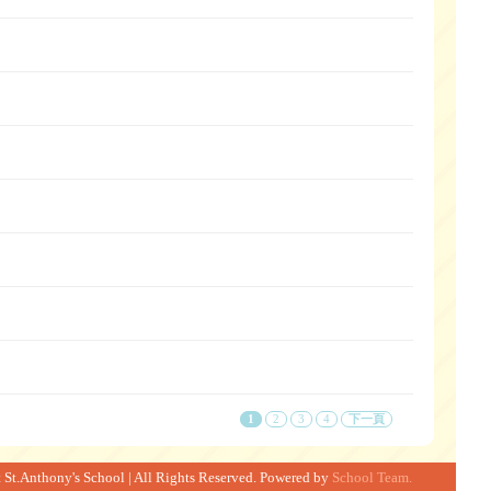
1
2
3
4
下一頁
 St.Anthony's School | All Rights Reserved. Powered by
School Team.