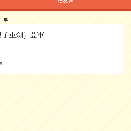
校友會
亞軍
男子重劍）亞軍
軍