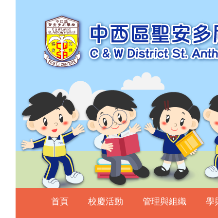
主頁
校慶活動
管理與組織
學與教
校風及學生支援
學生表現
相片及影片
升中資訊
入學申請
家長教師會
首頁
校慶活動
管理與組織
學
校友會