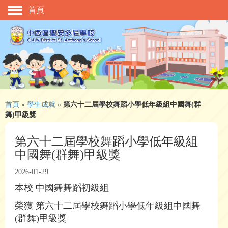
首頁
主頁
校慶活動
管理與組織
學與教
校風及學生支援
首頁
»
學生成就
»
第六十二屆學校舞蹈小學低年級組中國舞(群
舞)甲級獎
學生表現
第六十二屆學校舞蹈小學低年級組
相片及影片
中國舞(群舞)甲級獎
升中資訊
2026-01-29
入學申請
本校 中國舞舞蹈初級組
榮獲 第六十二屆學校舞蹈小學低年級組中國舞
家長教師會
(群舞)甲級獎
校友會