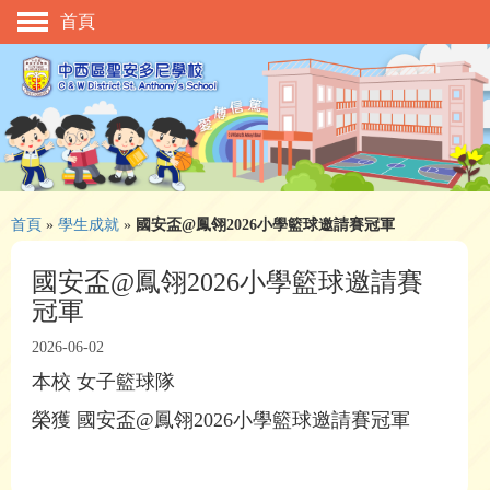
首頁
主頁
校慶活動
管理與組織
學與教
校風及學生支援
首頁
»
學生成就
»
國安盃@鳳翎2026小學籃球邀請賽冠軍
學生表現
國安盃@鳳翎2026小學籃球邀請賽
冠軍
相片及影片
2026-06-02
升中資訊
本校 女子籃球隊
入學申請
榮獲 國安盃@鳳翎2026小學籃球邀請賽冠軍
家長教師會
校友會