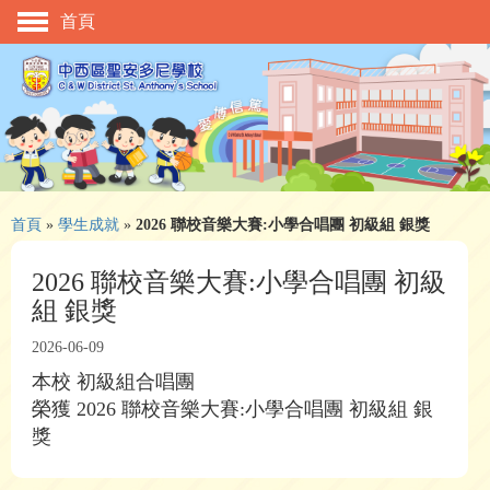
首頁
主頁
校慶活動
管理與組織
學與教
校風及學生支援
首頁
»
學生成就
»
2026 聯校音樂大賽:小學合唱團 初級組 銀獎
學生表現
2026 聯校音樂大賽:小學合唱團 初級
組 銀獎
相片及影片
2026-06-09
升中資訊
本校 初級組合唱團
入學申請
榮獲 2026 聯校音樂大賽:小學合唱團 初級組 銀
獎
家長教師會
校友會