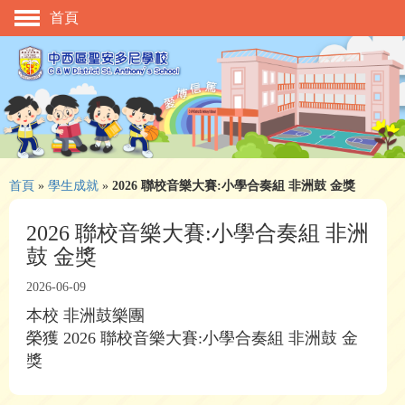
首頁
主頁
校慶活動
管理與組織
學與教
校風及學生支援
首頁
»
學生成就
»
2026 聯校音樂大賽:小學合奏組 非洲鼓 金獎
學生表現
2026 聯校音樂大賽:小學合奏組 非洲
鼓 金獎
相片及影片
2026-06-09
升中資訊
本校 非洲鼓樂團
入學申請
榮獲 2026 聯校音樂大賽:小學合奏組 非洲鼓 金
獎
家長教師會
校友會