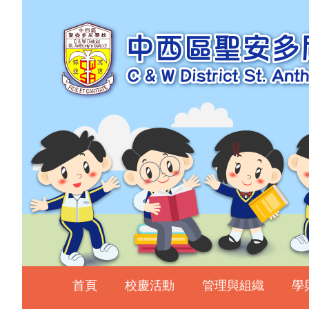
主頁
校慶活動
管理與組織
學與教
校風及學生支援
學生表現
相片及影片
升中資訊
入學申請
家長教師會
首頁
校慶活動
管理與組織
學
校友會