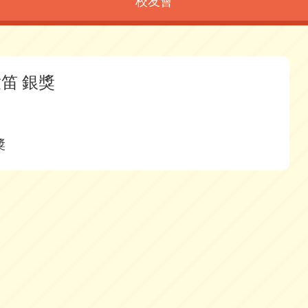
校友會
童笛 銀獎
獎