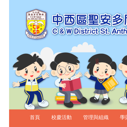
主頁
校慶活動
管理與組織
學與教
校風及學生支援
學生表現
相片及影片
升中資訊
入學申請
家長教師會
首頁
校慶活動
管理與組織
學
校友會