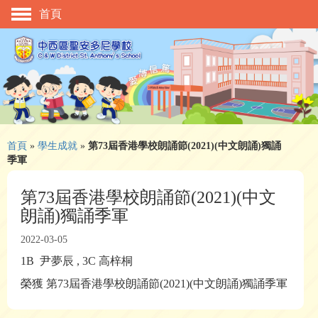
首頁
主頁
校慶活動
管理與組織
學與教
校風及學生支援
首頁
»
學生成就
»
第73屆香港學校朗誦節(2021)(中文朗誦)獨誦
季軍
學生表現
第73屆香港學校朗誦節(2021)(中文
相片及影片
朗誦)獨誦季軍
升中資訊
2022-03-05
入學申請
1B 尹夢辰 , 3C 高梓桐
榮獲 第73屆香港學校朗誦節(2021)(中文朗誦)獨誦季軍
家長教師會
校友會